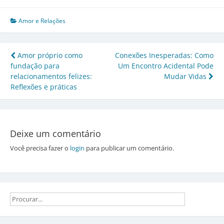
Amor e Relações
Navegação
Amor próprio como
Conexões Inesperadas: Como
fundação para
Um Encontro Acidental Pode
de
relacionamentos felizes:
Mudar Vidas
Post
Reflexões e práticas
Deixe um comentário
Você precisa fazer o
login
para publicar um comentário.