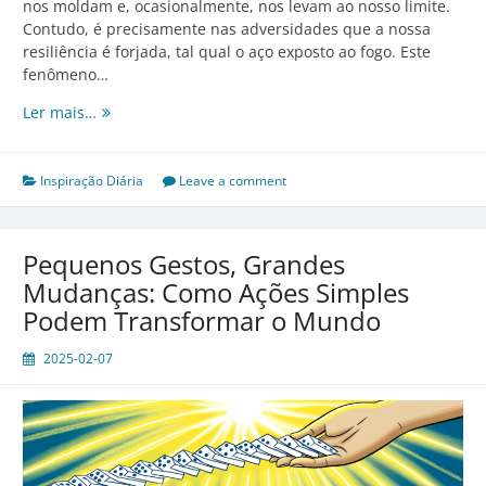
nos moldam e, ocasionalmente, nos levam ao nosso limite.
Contudo, é precisamente nas adversidades que a nossa
resiliência é forjada, tal qual o aço exposto ao fogo. Este
fenômeno…
O
Ler mais…
Poder
da
Resiliência:
Inspiração Diária
Leave a comment
Lidando
com
a
Pequenos Gestos, Grandes
Adversidade
Mudanças: Como Ações Simples
para
Podem Transformar o Mundo
Crescer
e
2025-02-07
Evoluir