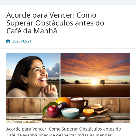
Jornada
de
Acorde para Vencer: Como
uma
Superar Obstáculos antes do
Maratonista
Café da Manhã
Amadora
2025-02-21
Acorde para Vencer: Como Superar Obstáculos antes do
Café da Manhã Imagine despertar todas as manhãs