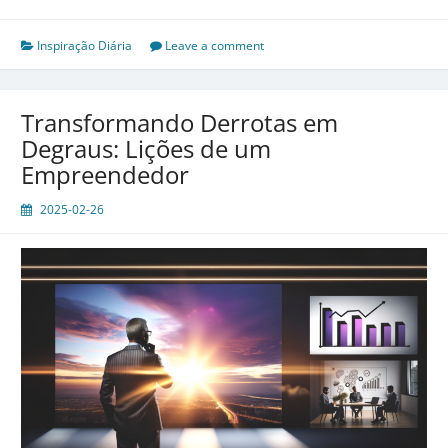
Arte
de
Transformar
Inspiração Diária
Leave a comment
o
Cotidiano
em
Transformando Derrotas em
Extraordinário
Degraus: Lições de um
Empreendedor
2025-02-26