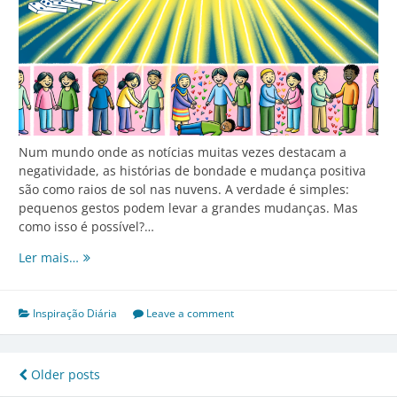
Num mundo onde as notícias muitas vezes destacam a
negatividade, as histórias de bondade e mudança positiva
são como raios de sol nas nuvens. A verdade é simples:
pequenos gestos podem levar a grandes mudanças. Mas
como isso é possível?…
Pequenos
Ler mais…
Gestos,
Grandes
Mudanças:
Inspiração Diária
Leave a comment
Como
Ações
Simples
Navegação
Older posts
Podem