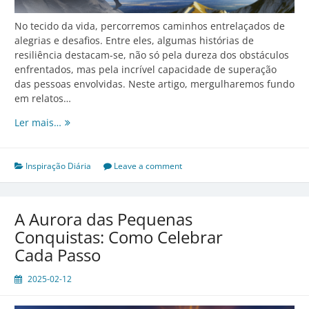
No tecido da vida, percorremos caminhos entrelaçados de
alegrias e desafios. Entre eles, algumas histórias de
resiliência destacam-se, não só pela dureza dos obstáculos
enfrentados, mas pela incrível capacidade de superação
das pessoas envolvidas. Neste artigo, mergulharemos fundo
em relatos…
Resiliência
Ler mais…
em
Tempos
de
Inspiração Diária
Leave a comment
Desafio:
Lições
de
A Aurora das Pequenas
Quem
Conquistas: Como Celebrar
Superou
Cada Passo
2025-02-12