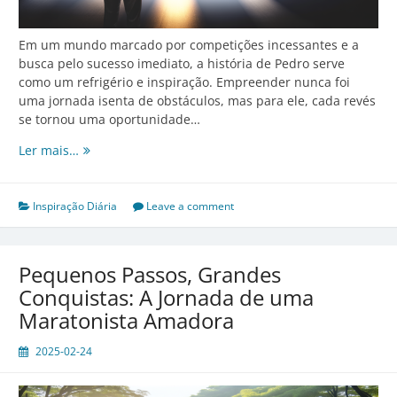
Em um mundo marcado por competições incessantes e a
busca pelo sucesso imediato, a história de Pedro serve
como um refrigério e inspiração. Empreender nunca foi
uma jornada isenta de obstáculos, mas para ele, cada revés
se tornou uma oportunidade…
Transformando
Ler mais…
Derrotas
em
Degraus:
Inspiração Diária
Leave a comment
Lições
de
um
Pequenos Passos, Grandes
Empreendedor
Conquistas: A Jornada de uma
Maratonista Amadora
2025-02-24