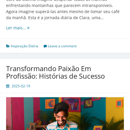
enfrentando montanhas que parecem intransponíveis.
Agora imagine superá-las antes mesmo de tomar seu café
da manhã. Esta é a jornada diária de Clara, uma…
Acorde
Ler mais…
para
Vencer:
Como
Inspiração Diária
Leave a comment
Superar
Obstáculos
antes
Transformando Paixão Em
do
Profissão: Histórias de Sucesso
Café
da
2025-02-19
Manhã