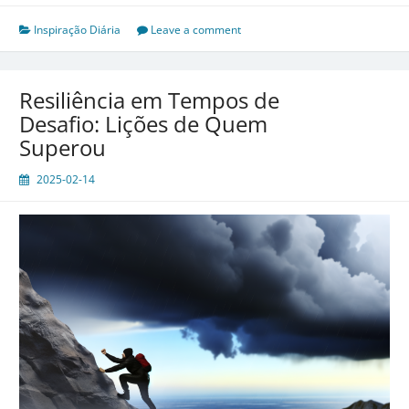
do
Amanhã:
Inspiração Diária
Leave a comment
Como
a
Esperança
Resiliência em Tempos de
Move
Desafio: Lições de Quem
Montanhas
Superou
2025-02-14