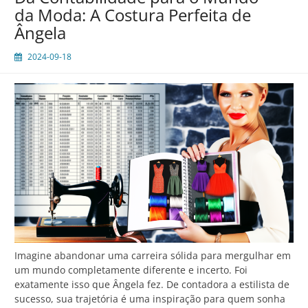
Receita
da Moda: A Costura Perfeita de
de
Ângela
Transformação
de
2024-09-18
Roberto
Imagine abandonar uma carreira sólida para mergulhar em
um mundo completamente diferente e incerto. Foi
exatamente isso que Ângela fez. De contadora a estilista de
sucesso, sua trajetória é uma inspiração para quem sonha