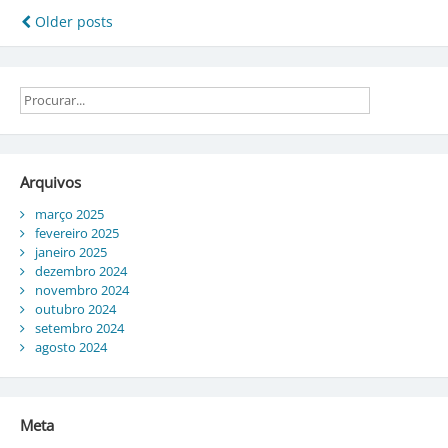
contra
Navegação
Older posts
o
por
estigma
de
posts
saúde
mental
Arquivos
março 2025
fevereiro 2025
janeiro 2025
dezembro 2024
novembro 2024
outubro 2024
setembro 2024
agosto 2024
Meta