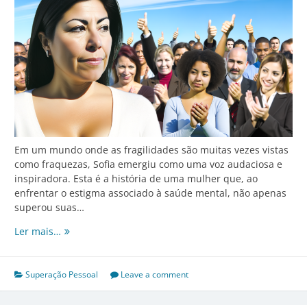
Em um mundo onde as fragilidades são muitas vezes vistas
como fraquezas, Sofia emergiu como uma voz audaciosa e
inspiradora. Esta é a história de uma mulher que, ao
enfrentar o estigma associado à saúde mental, não apenas
superou suas…
Quebrando
Ler mais…
preconceitos:
A
luta
Superação Pessoal
Leave a comment
de
Sofia