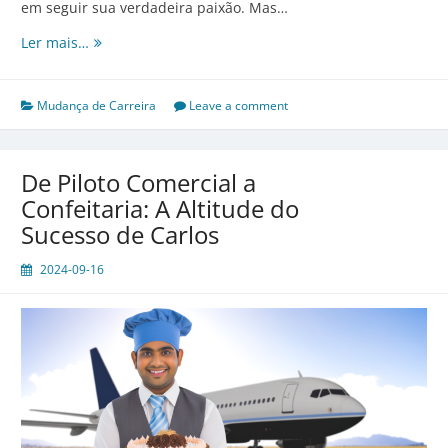
em seguir sua verdadeira paixão. Mas…
Da
Ler mais…
Contabilidade
para
o
Mudança de Carreira
Leave a comment
Mundo
da
Moda:
De Piloto Comercial a
A
Confeitaria: A Altitude do
Costura
Sucesso de Carlos
Perfeita
de
2024-09-16
Ângela