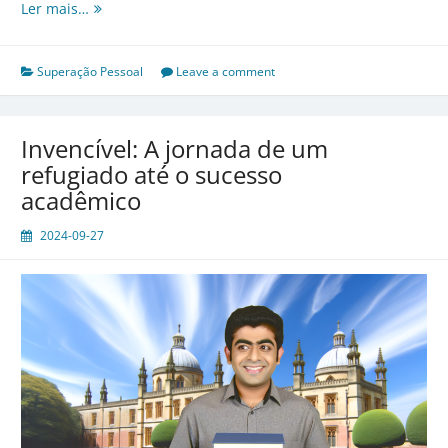
Do
Ler mais…
desemprego
ao
empresário
Superação Pessoal
Leave a comment
de
sucesso:
A
Invencível: A jornada de um
reviravolta
refugiado até o sucesso
de
acadêmico
Carla
2024-09-27