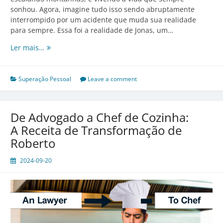
sonhou. Agora, imagine tudo isso sendo abruptamente
interrompido por um acidente que muda sua realidade
para sempre. Essa foi a realidade de Jonas, um…
De
Ler mais…
cadeira
de
rodas
Superação Pessoal
Leave a comment
às
corridas
de
De Advogado a Chef de Cozinha:
montanha:
A Receita de Transformação de
O
Roberto
triunfo
de
2024-09-20
Jonas