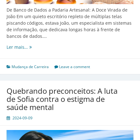
De Banco de Dados a Padaria Artesanal: A Doce Virada de
João Em um quieto escritório repleto de múltiplas telas
piscando códigos, estava João, um especialista em sistemas
de informação, que dedicava longas horas à frente de
bancos de dados….
De
Ler mais…
Banco
de
Dados
Mudança de Carreira
Leave a comment
a
Padaria
Artesanal:
Quebrando preconceitos: A luta
A
de Sofia contra o estigma de
Doce
saúde mental
Virada
de
2024-09-09
João