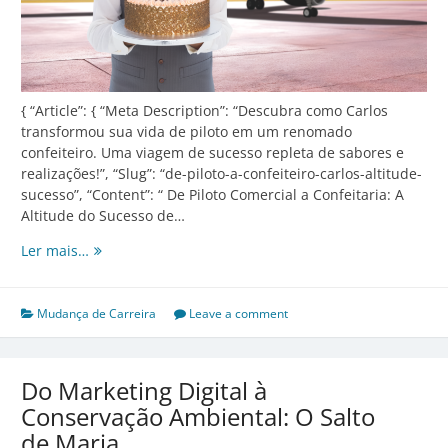
{ “Article”: { “Meta Description”: “Descubra como Carlos
transformou sua vida de piloto em um renomado
confeiteiro. Uma viagem de sucesso repleta de sabores e
realizações!”, “Slug”: “de-piloto-a-confeiteiro-carlos-altitude-
sucesso”, “Content”: “ De Piloto Comercial a Confeitaria: A
Altitude do Sucesso de…
De
Ler mais…
Piloto
Comercial
a
Mudança de Carreira
Leave a comment
Confeitaria:
A
Altitude
Do Marketing Digital à
do
Conservação Ambiental: O Salto
Sucesso
de Maria
de