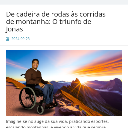
a
maratona
De cadeira de rodas às corridas
de
de montanha: O triunfo de
viver
Jonas
2024-09-23
Imagine-se no auge da sua vida, praticando esportes,
escalando montanhas, e vivendo a vida que sempre