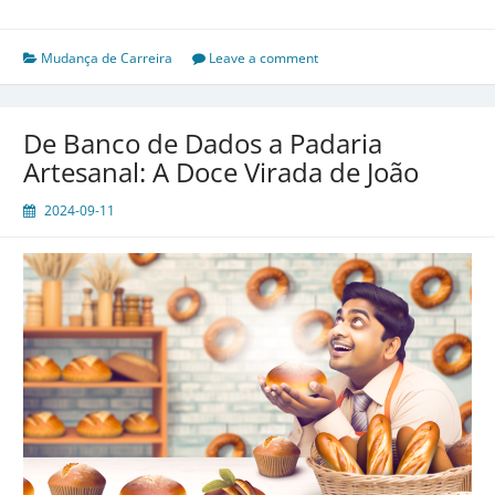
Marketing
Digital
à
Mudança de Carreira
Leave a comment
Conservação
Ambiental:
O
De Banco de Dados a Padaria
Salto
Artesanal: A Doce Virada de João
de
Maria
2024-09-11