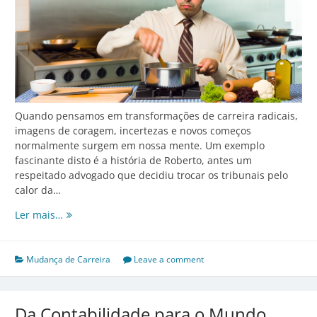
Quando pensamos em transformações de carreira radicais,
imagens de coragem, incertezas e novos começos
normalmente surgem em nossa mente. Um exemplo
fascinante disto é a história de Roberto, antes um
respeitado advogado que decidiu trocar os tribunais pelo
calor da…
De
Ler mais…
Advogado
a
Chef
Mudança de Carreira
Leave a comment
de
Cozinha:
A
Da Contabilidade para o Mundo