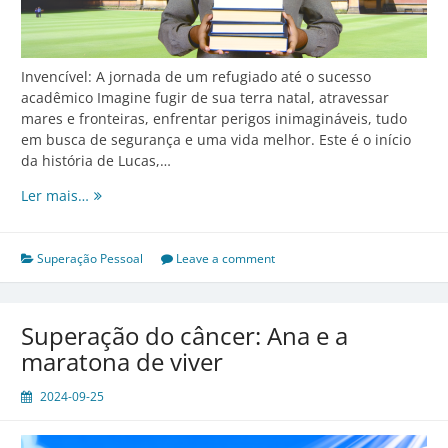
Invencível: A jornada de um refugiado até o sucesso
acadêmico Imagine fugir de sua terra natal, atravessar
mares e fronteiras, enfrentar perigos inimagináveis, tudo
em busca de segurança e uma vida melhor. Este é o início
da história de Lucas,…
Invencível:
Ler mais…
A
jornada
de
Superação Pessoal
Leave a comment
um
refugiado
até
Superação do câncer: Ana e a
o
maratona de viver
sucesso
acadêmico
2024-09-25