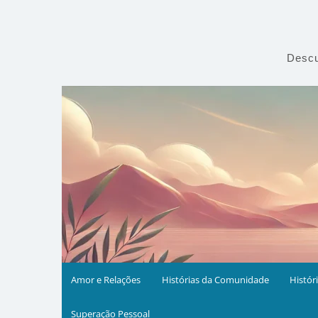
Skip
to
content
Descu
Amor e Relações
Histórias da Comunidade
Histór
Superação Pessoal