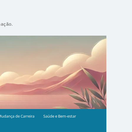
mação.
udança de Carreira
Saúde e Bem-estar