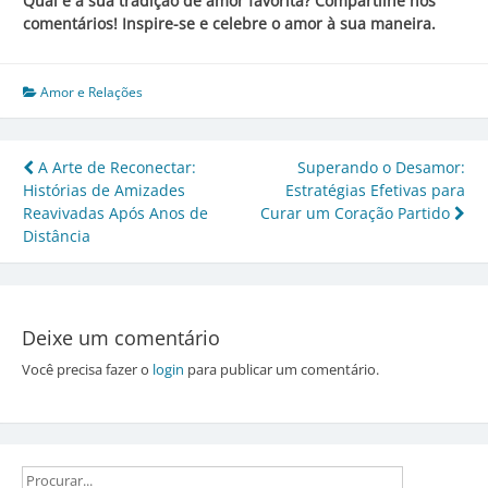
Qual é a sua tradição de amor favorita? Compartilhe nos
comentários! Inspire-se e celebre o amor à sua maneira.
Amor e Relações
Navegação
A Arte de Reconectar:
Superando o Desamor:
Histórias de Amizades
Estratégias Efetivas para
de
Reavivadas Após Anos de
Curar um Coração Partido
Post
Distância
Deixe um comentário
Você precisa fazer o
login
para publicar um comentário.