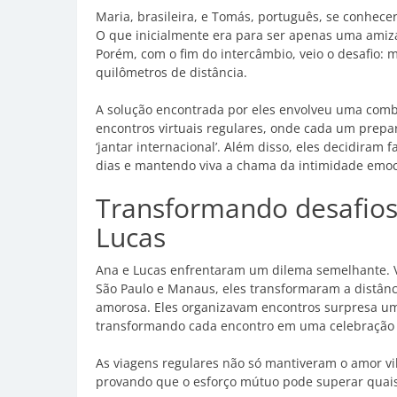
Maria, brasileira, e Tomás, português, se conhec
O que inicialmente era para ser apenas uma ami
Porém, com o fim do intercâmbio, veio o desafio: 
quilômetros de distância.
A solução encontrada por eles envolveu uma combi
encontros virtuais regulares, onde cada um prepar
‘jantar internacional’. Além disso, eles decidiram
dias e mantendo viva a chama da intimidade emoc
Transformando desafios
Lucas
Ana e Lucas enfrentaram um dilema semelhante. Viv
São Paulo e Manaus, eles transformaram a distân
amorosa. Eles organizavam encontros surpresa um p
transformando cada encontro em uma celebração de
As viagens regulares não só mantiveram o amor v
provando que o esforço mútuo pode superar quais