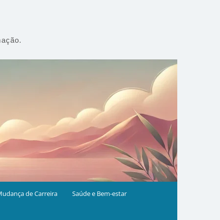
mação.
udança de Carreira
Saúde e Bem-estar