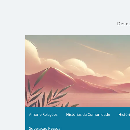
Skip
to
content
Descu
Amor e Relações
Histórias da Comunidade
Histór
Superação Pessoal