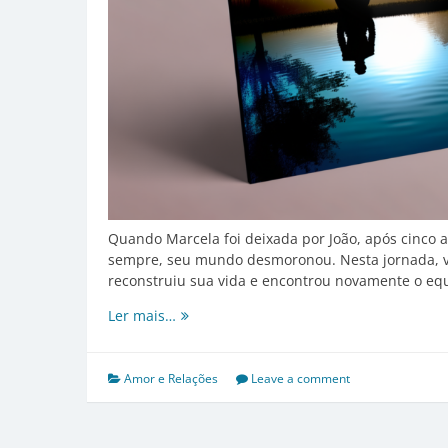
Quando Marcela foi deixada por João, após cinco 
sempre, seu mundo desmoronou. Nesta jornada, v
reconstruiu sua vida e encontrou novamente o eq
Superando
Ler mais…
o
Desamor:
Estratégias
Amor e Relações
Leave a comment
Efetivas
para
Curar