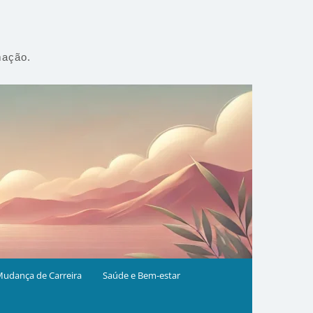
mação.
udança de Carreira
Saúde e Bem-estar