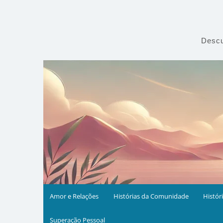
Skip
to
content
Descu
Amor e Relações
Histórias da Comunidade
Histór
Superação Pessoal