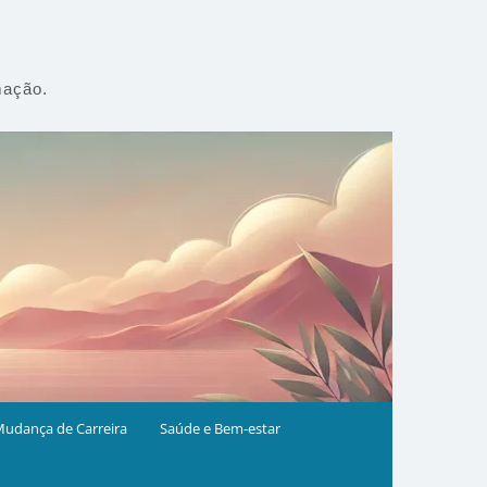
mação.
udança de Carreira
Saúde e Bem-estar