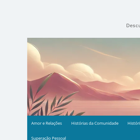
Skip
to
content
Descu
Amor e Relações
Histórias da Comunidade
Histór
Superação Pessoal